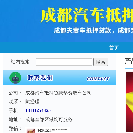
首页
产
站内搜索：
公司：
成都汽车抵押贷款垫资取车公司
联系：
陈经理
手机：
18111254425
地址：
成都全部区域均可服务
微信：