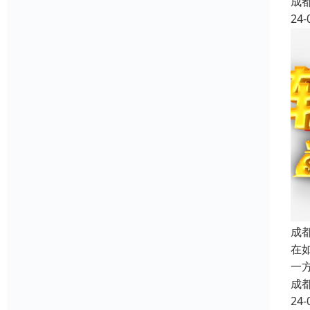
成
24-
成
在
一
成
24-