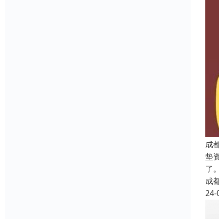
成
垫
了
成
24-