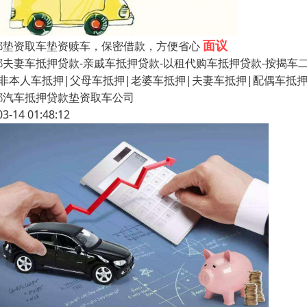
面议
都垫资取车垫资赎车，保密借款，方便省心
夫妻车抵押贷款-亲戚车抵押贷款-以租代购车抵押贷款-按揭车二次抵
|非本人车抵押|父母车抵押|老婆车抵押|夫妻车抵押|配偶车抵
都汽车抵押贷款垫资取车公司
03-14 01:48:12