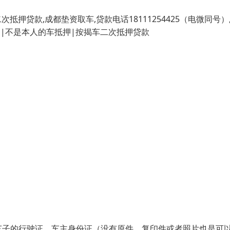
押贷款,成都垫资取车,贷款电话18111254425（电微同号）
押|不是本人的车抵押|按揭车二次抵押贷款
车子的行驶证、车主身份证（没有原件、复印件或者照片也是可