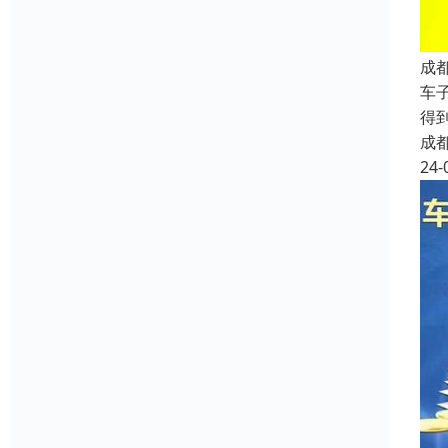
成
车
得
成
24-