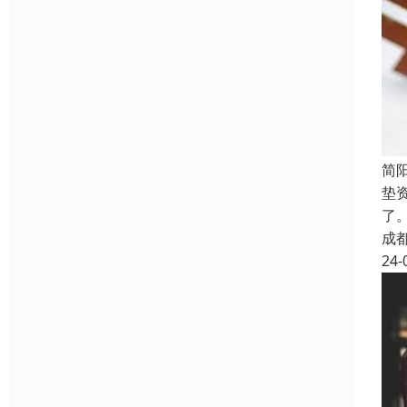
简
垫
了
成
24-