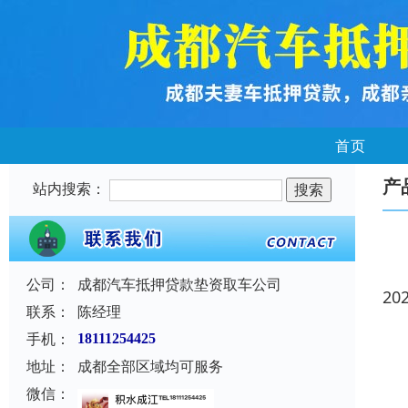
首页
产
站内搜索：
公司：
成都汽车抵押贷款垫资取车公司
20
联系：
陈经理
手机：
18111254425
地址：
成都全部区域均可服务
微信：