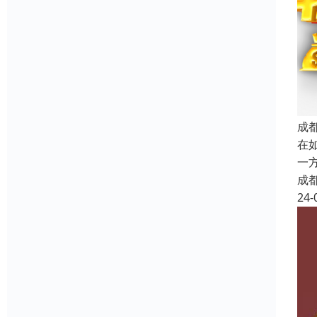
成
在
一
成
24-