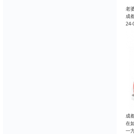
成
老
成
24-
成
在
一