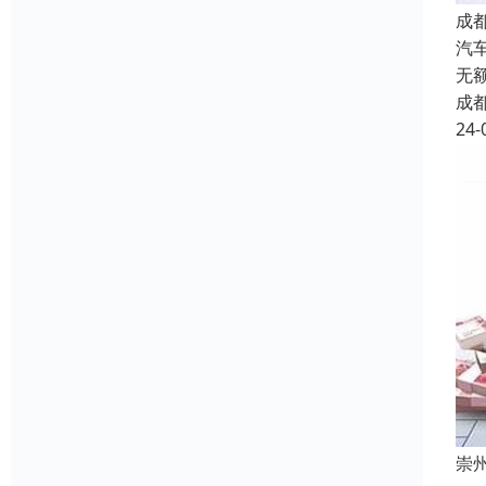
成
汽
无
成
24-
崇