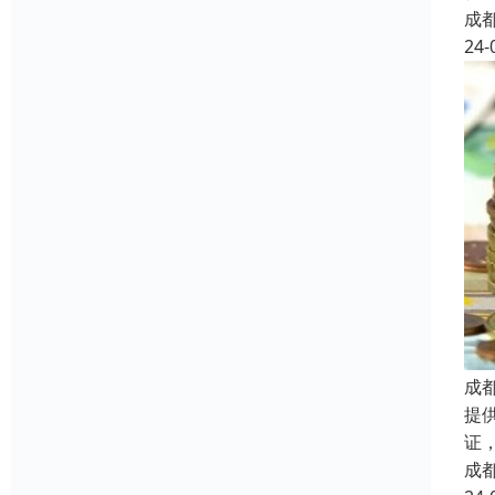
成
24-
成
提
证
成