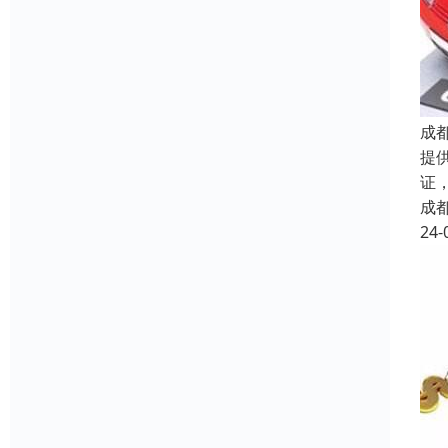
成
提
证
成
24-