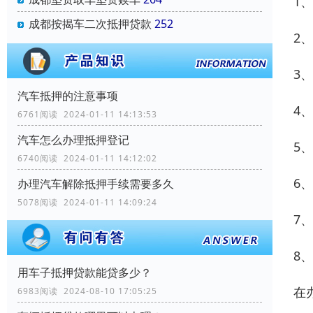
1
成都按揭车二次抵押贷款
252
2
3
汽车抵押的注意事项
4
6761阅读 2024-01-11 14:13:53
汽车怎么办理抵押登记
5
6740阅读 2024-01-11 14:12:02
6
办理汽车解除抵押手续需要多久
5078阅读 2024-01-11 14:09:24
7
8
用车子抵押贷款能贷多少？
在
6983阅读 2024-08-10 17:05:25