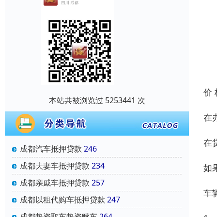
价
本站共被浏览过 5253441 次
在
在
成都汽车抵押贷款
246
成都夫妻车抵押贷款
234
如
成都亲戚车抵押贷款
257
车
成都以租代购车抵押贷款
247
成都垫资取车垫资赎车
264