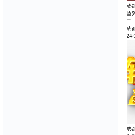
成
垫
了
成
24-
成