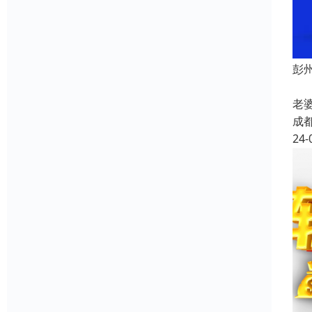
彭
成
老
成
24-