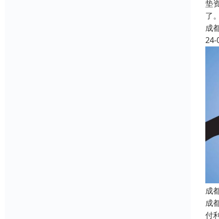
垫
了
成
24-
成
成
付