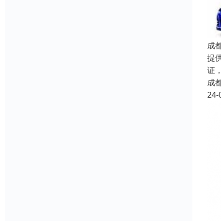
成
提
证
成
24-