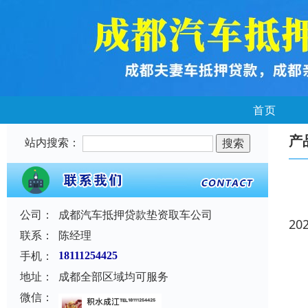
首页
产
站内搜索：
公司：
成都汽车抵押贷款垫资取车公司
20
联系：
陈经理
手机：
18111254425
地址：
成都全部区域均可服务
微信：