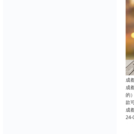
成
成
的
款
成
24-