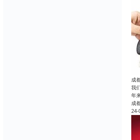
成
我
年
成
24-