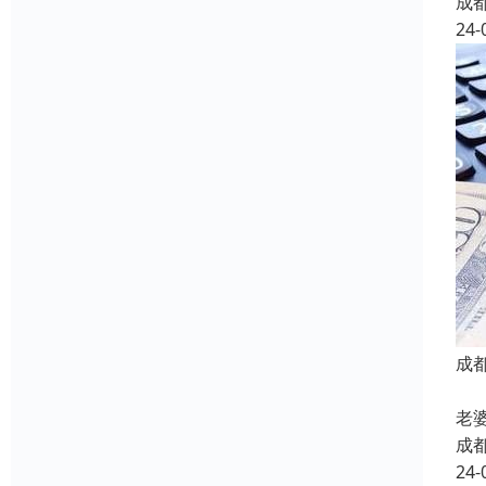
成
24-
成
成
老
成
24-