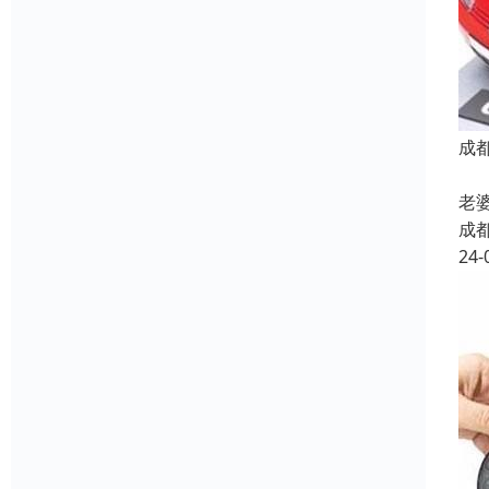
成
成
老
成
24-