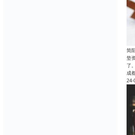
简
垫
了
成
24-