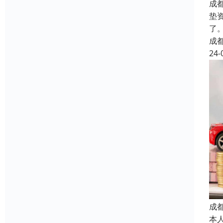
成
垫
了
成
24-
成
本