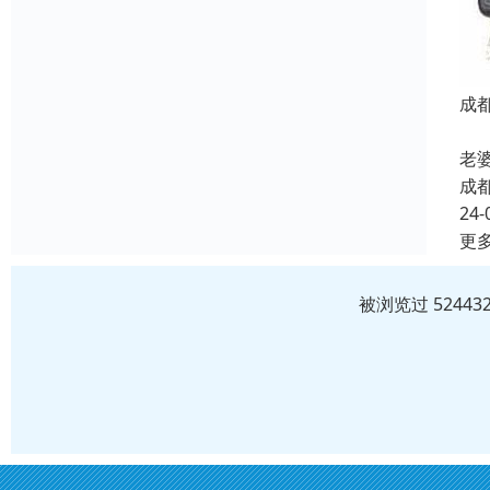
成
成
老
成
24-
更
被浏览过 5244