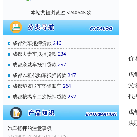
本站共被浏览过 5240648 次
成都汽车抵押贷款
246
成都夫妻车抵押贷款
234
价
成都亲戚车抵押贷款
257
成
成都以租代购车抵押贷款
247
父
成都垫资取车垫资赎车
264
抵
成都按揭车二次抵押贷款
252
成
法
汽车抵押的注意事项
6721阅读 2024-01-11 14:13:53