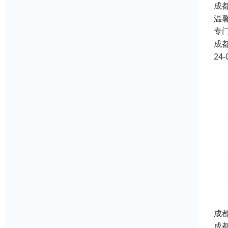
成
温
专
成
24-
成
成