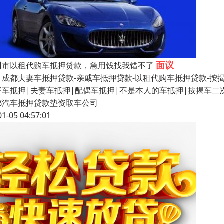
面议
州市以租代购车抵押贷款，急用钱找我错不了
都夫妻车抵押贷款-亲戚车抵押贷款-以租代购车抵押贷款-按揭车
婆车抵押|夫妻车抵押|配偶车抵押|不是本人的车抵押|按揭车
都汽车抵押贷款垫资取车公司
01-05 04:57:01