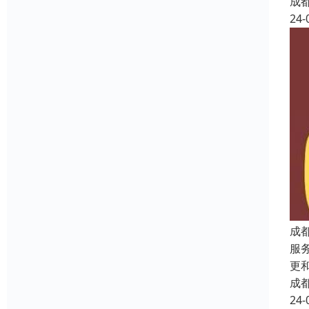
成
24-
成
服
更
成
24-