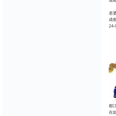
成
成
老
成
24-
都
在