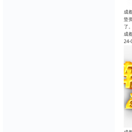
成
垫
了
成
24-