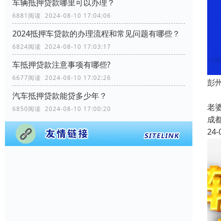
车辆抵押贷款哪里可以办理？
6881阅读 2024-08-10 17:04:06
2024抵押车贷款的办理流程和常见问题有哪些？
6824阅读 2024-08-10 17:03:17
车抵押贷款注意事项有哪些?
6677阅读 2024-08-10 17:02:26
彭
成
汽车抵押贷款能贷多少年？
老
6850阅读 2024-08-10 17:00:20
成
24-