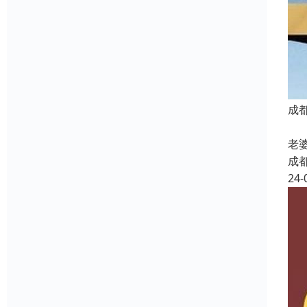
成
成
老
成
24-