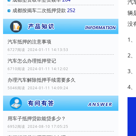
汽
成都按揭车二次抵押贷款
252
辆
没
1
汽车抵押的注意事项
6727阅读 2024-01-11 14:13:53
2
汽车怎么办理抵押登记
6710阅读 2024-01-11 14:12:02
3
办理汽车解除抵押手续需要多久
4
5046阅读 2024-01-11 14:09:24
用车子抵押贷款能贷多少？
6952阅读 2024-08-10 17:05:25