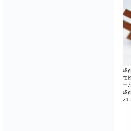
成
在
一
成
24-