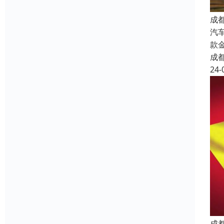
成
汽
款
成
24-
成