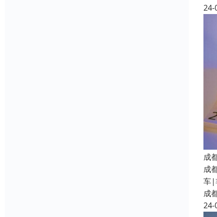
24-
成
成都
车
成
24-