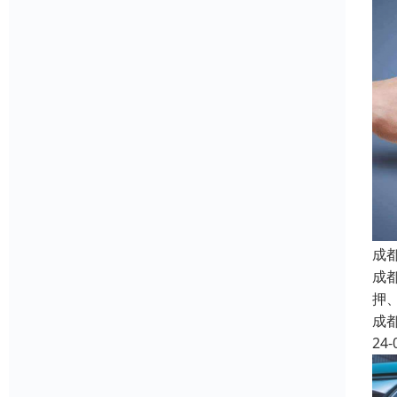
成
成
押
成
24-