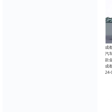
成
汽
款
成
24-