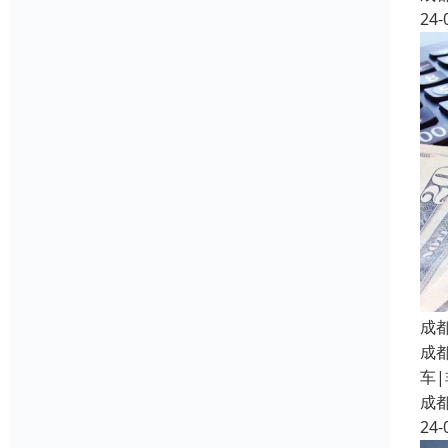
24-
成
成都
车
成
24-