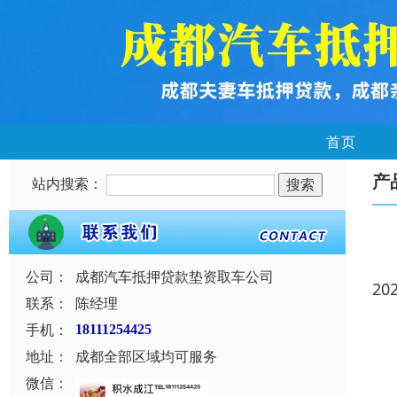
首页
产
站内搜索：
公司：
成都汽车抵押贷款垫资取车公司
20
联系：
陈经理
手机：
18111254425
地址：
成都全部区域均可服务
微信：