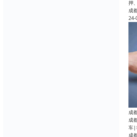
押
成
24-
成
成都
车
成