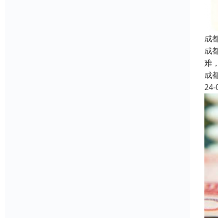
成
成
难
成
24-