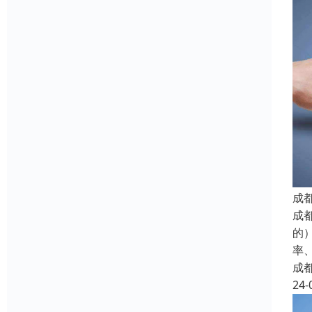
成
成
的
率
成
24-