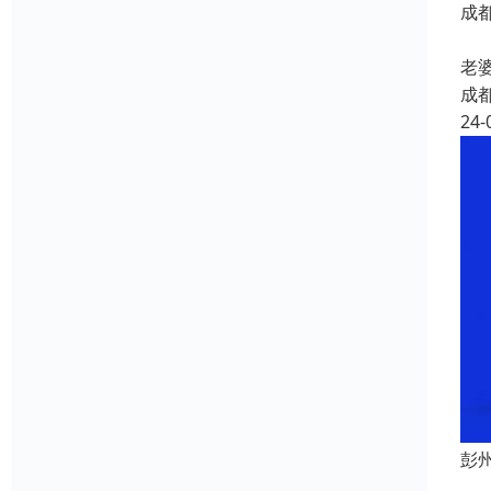
成
成
老
成
24-
彭
成