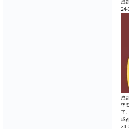
成
24-
成
垫
了
成
24-