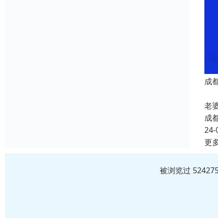
成
成
老
成
24-
更
被浏览过 5242