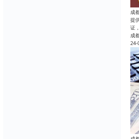
成
提
证
成
24-
成