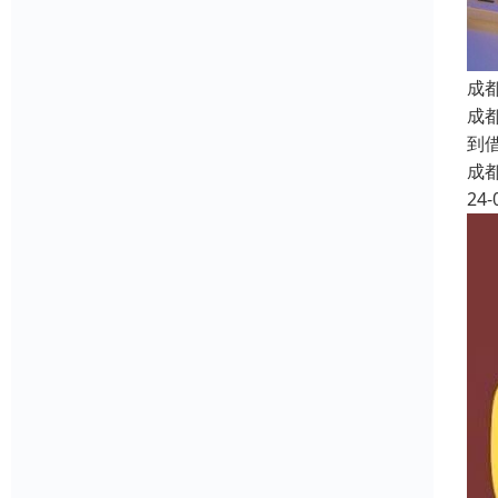
成
成
到
成
24-