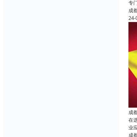
专
成
24-
成
在
业
成