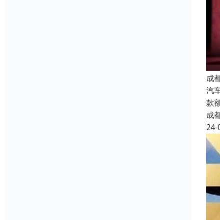
成
汽
款
成
24-