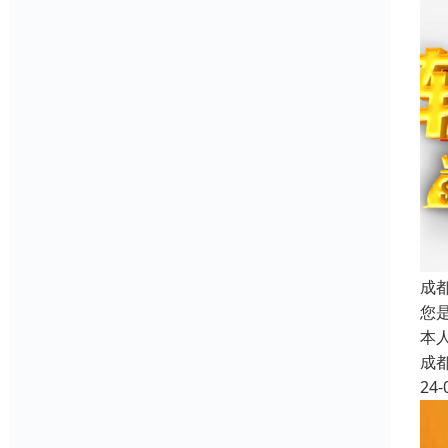
成
您
本
成
24-