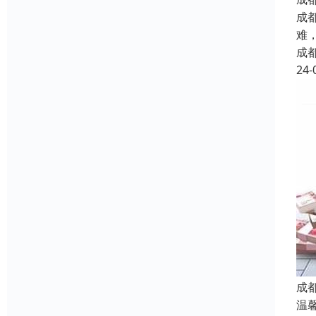
成
难
成
24-
成
温