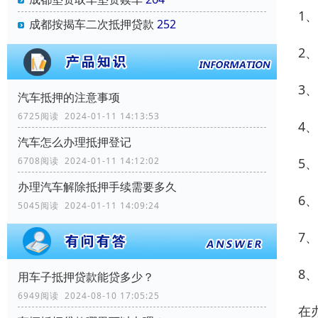
1
成都按揭车二次抵押贷款
252
2
3
汽车抵押的注意事项
6725阅读 2024-01-11 14:13:53
4
汽车怎么办理抵押登记
6708阅读 2024-01-11 14:12:02
5
办理汽车解除抵押手续需要多久
6
5045阅读 2024-01-11 14:09:24
7
8
用车子抵押贷款能贷多少？
6949阅读 2024-08-10 17:05:25
在