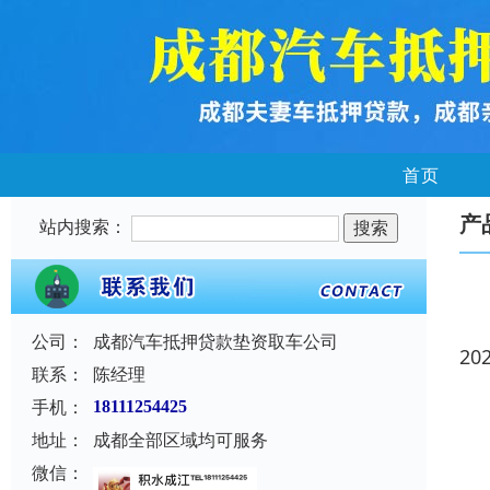
首页
产
站内搜索：
公司：
成都汽车抵押贷款垫资取车公司
20
联系：
陈经理
手机：
18111254425
地址：
成都全部区域均可服务
微信：