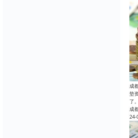
成
垫
了
成
24-