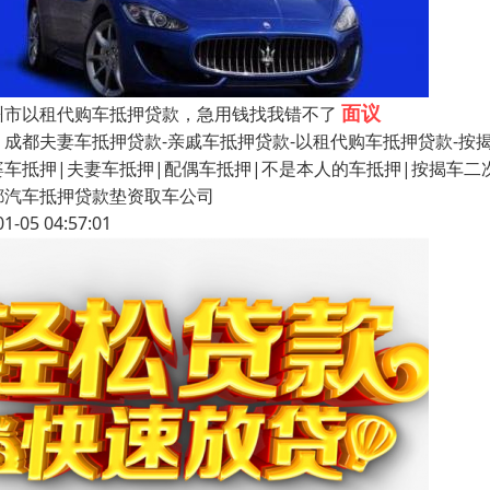
面议
州市以租代购车抵押贷款，急用钱找我错不了
都夫妻车抵押贷款-亲戚车抵押贷款-以租代购车抵押贷款-按揭车
婆车抵押|夫妻车抵押|配偶车抵押|不是本人的车抵押|按揭车
都汽车抵押贷款垫资取车公司
01-05 04:57:01